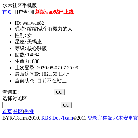
水木社区手机版
首页
|用户查询|
新版wap站已上线
ID: wanwan82
昵称: 绾绾|做个有毅力的人
性别: 女
星座: 天蝎座
等级: 核心驻版
贴数: 14864
生命力: 888
上次登录: 2026-08-07 07:25:09
最后访问IP: 182.150.114.*
当前状态: 目前不在站上
查询ID:
选择讨论区
首页
|
分区
|
热推
BYR-Team
©
2010.
KBS Dev-Team
©
2011
登录完整版
水木安卓官