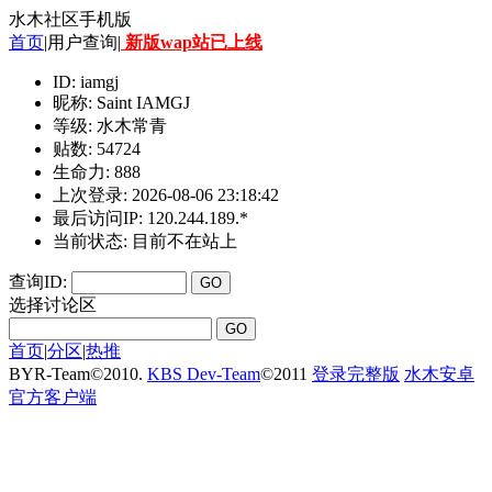
水木社区手机版
首页
|用户查询|
新版wap站已上线
ID: iamgj
昵称: Saint IAMGJ
等级: 水木常青
贴数: 54724
生命力: 888
上次登录: 2026-08-06 23:18:42
最后访问IP: 120.244.189.*
当前状态: 目前不在站上
查询ID:
选择讨论区
首页
|
分区
|
热推
BYR-Team
©
2010.
KBS Dev-Team
©
2011
登录完整版
水木安卓
官方客户端