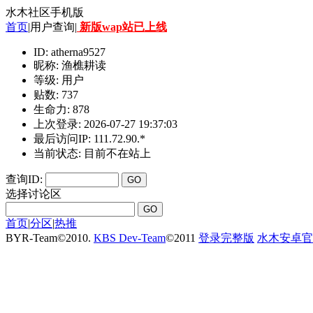
水木社区手机版
首页
|用户查询|
新版wap站已上线
ID: atherna9527
昵称: 渔樵耕读
等级: 用户
贴数: 737
生命力: 878
上次登录: 2026-07-27 19:37:03
最后访问IP: 111.72.90.*
当前状态: 目前不在站上
查询ID:
选择讨论区
首页
|
分区
|
热推
BYR-Team
©
2010.
KBS Dev-Team
©
2011
登录完整版
水木安卓官