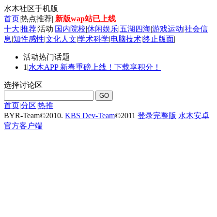
水木社区手机版
首页
|热点推荐|
新版wap站已上线
十大
|
推荐
|
活动
|
国内院校
|
休闲娱乐
|
五湖四海
|
游戏运动
|
社会信
息
|
知性感性
|
文化人文
|
学术科学
|
电脑技术
|
终止版面
|
活动热门话题
1|
水木APP 新春重磅上线！下载享积分！
选择讨论区
首页
|
分区
|
热推
BYR-Team
©
2010.
KBS Dev-Team
©
2011
登录完整版
水木安卓
官方客户端