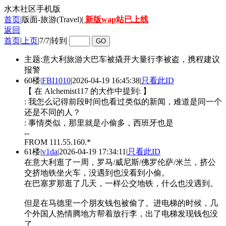
水木社区手机版
首页
|版面-旅游(Travel)|
新版wap站已上线
返回
首页
|
上页
|
7/7
|
转到
主题:意大利旅游大巴车被撬开大量行李被盗，携程建议
报警
60楼
|
FBI1010
|
2026-04-19 16:45:38
|
只看此ID
【 在 Alchemist117 的大作中提到: 】
: 我怎么记得前段时间也看过类似的新闻，难道是同一个
还是不同的人？
: 事情类似，那里就是小偷多，西班牙也是
--
FROM 111.55.160.*
61楼
|
v1da
|
2026-04-19 17:34:11
|
只看此ID
在意大利逛了一周，罗马/威尼斯/佛罗伦萨/米兰，挤公
交挤地铁坐火车，没遇到也没看到小偷。
在巴塞罗那逛了几天，一样公交地铁，什么也没遇到。
但是在马德里一个朋友钱包被偷了。进电梯的时候，几
个外国人热情腾地方帮着放行李，出了电梯发现钱包没
了。