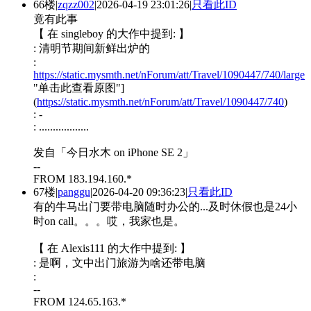
66楼
|
zqzz002
|
2026-04-19 23:01:26
|
只看此ID
竟有此事
【 在 singleboy 的大作中提到: 】
: 清明节期间新鲜出炉的
:
https://static.mysmth.net/nForum/att/Travel/1090447/740/large
"单击此查看原图"]
(
https://static.mysmth.net/nForum/att/Travel/1090447/740
)
: -
: ..................
发自「今日水木 on iPhone SE 2」
--
FROM 183.194.160.*
67楼
|
panggu
|
2026-04-20 09:36:23
|
只看此ID
有的牛马出门要带电脑随时办公的...及时休假也是24小
时on call。。。哎，我家也是。
【 在 Alexis111 的大作中提到: 】
: 是啊，文中出门旅游为啥还带电脑
:
--
FROM 124.65.163.*