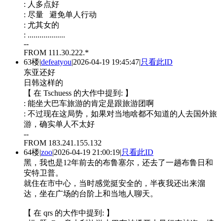
: 人多点好
: 尽量 避免单人行动
: 尤其女的
: ...................
--
FROM 111.30.222.*
63楼
|
defeatyou
|
2026-04-19 19:45:47
|
只看此ID
东亚还好
日韩这样的
【 在 Tschuess 的大作中提到: 】
: 能坐大巴车旅游的肯定是跟旅游团啊
: 不过现在这局势，如果对当地啥都不知道的人去国外旅
游，确实单人不太好
--
FROM 183.241.155.132
64楼
|
zoo
|
2026-04-19 21:00:19
|
只看此ID
黑，我也是12年前去的布鲁塞尔，还去了一趟布鲁日和
安特卫普。
就住在市中心，当时感觉挺安全的，半夜我还出来溜
达，坐在广场的台阶上和当地人聊天。
【 在 qrs 的大作中提到: 】