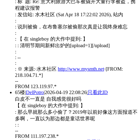
: 标 题: Re: 意大利旅游大巴车被撬开大量行李被盗，携
程建议报警
: 发信站: 水木社区 (Sat Apr 18 17:22:02 2026), 站内
:
: 说到被偷，在布鲁塞尔被偷那次真是让我终身难忘
:
: 【 在 singleboy 的大作中提到: 】
: : 清明节期间新鲜出炉的[upload=1][/upload]
:
: --
:
: ※ 来源:·水木社区
http://www.mysmth.net
·[FROM:
218.104.71.*]
--
FROM 123.119.97.*
65楼
|
DelPotro
|
2026-04-19 22:08:26
|
只看此ID
白皮不一直是 自我感觉很好吗
【 在 singleboy 的大作中提到: 】
: 那么早就那么多小偷了？2019年以前好像这方面报道不
多啊，一直以为那边都是童话世界呢
: :
--
FROM 111.197.238.*