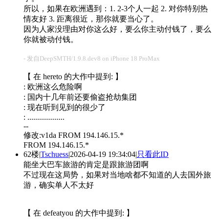
所以，如果在欧洲遇到：1. 2-3个人一起 2. 对你特别热
情友好 3. 距离很近，那你就要当心了。
因为人家没理由对你这么好，要么你主动付钱了，要么
你就被动付钱。
- 发自DeepSMTH/1.9.8.dev8 on iPhone 18 ProMax
【 在 hereto 的大作中提到: 】
: 欧洲这么危险啊
: 国内十几年前还要偷盗抢劫集团
: 现在听到见到的很少了
: ...................
--
修改:v1da FROM 194.146.15.*
FROM 194.146.15.*
62楼
|
Tschuess
|
2026-04-19 19:34:04
|
只看此ID
能坐大巴车旅游的肯定是跟旅游团啊
不过现在这局势，如果对当地啥都不知道的人去国外旅
游，确实单人不太好
【 在 defeatyou 的大作中提到: 】