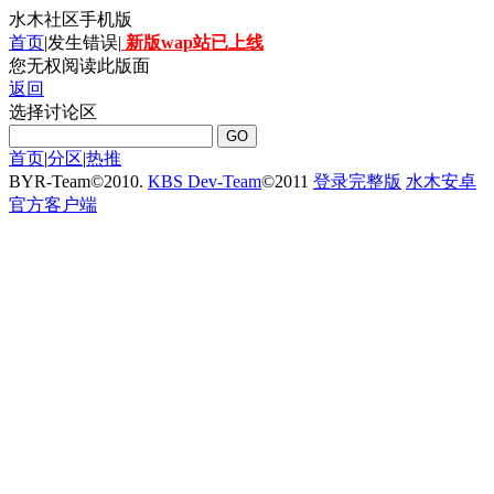
水木社区手机版
首页
|发生错误|
新版wap站已上线
您无权阅读此版面
返回
选择讨论区
首页
|
分区
|
热推
BYR-Team
©
2010.
KBS Dev-Team
©
2011
登录完整版
水木安卓
官方客户端