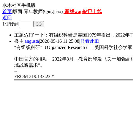
水木社区手机版
首页
|版面-青年教师(QingJiao)|
新版wap站已上线
返回
1/1
|
转到
主题:AI了一下：有组织科研是美国1979年提出，2022年
楼主
|
angusta
|
2026-05-16 11:25:08
|
只看此ID
“有组织科研”（Organized Research），美国科学社会
中国官方的推动。2022年8月，教育部印发《关于加强
域战略需求”。
--
FROM 219.133.23.*