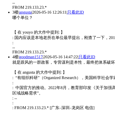
--
FROM 219.133.23.*
3楼
|
angusta
|
2026-05-16 12:26:11
|
只看此ID
哪个单位？
【 在 youyo 的大作中提到: 】
: 国内应该是本地老所在单位最早提出，刚查了一下，201
:
--
FROM 219.133.23.*
4楼
|
goodman1517
|
2026-05-16 14:47:22
|
只看此ID
就是跟风的一群政客，专营谋利是本性，最终把体系破坏
【 在 angusta 的大作中提到: 】
: “有组织科研”（Organized Research），美国科学
:
: 中国官方的推动。2022年8月，教育部印发《关于
区域战略需求”。
: --
:
: FROM 219.133.23.* [广东–深圳–龙岗区 电信]