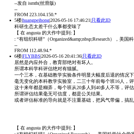
--发自 ismth(丝滑版)
--
FROM 223.104.150.*
5楼
|
huangpeihong
|
2026-05-16 17:46:21
|
只看此ID
科研生态太差干什么事都变味了
【 在 angusta 的大作中提到: 】
: “有组织科研”（Organized&amp;nbsp;Research），美国
--
FROM 112.48.94.*
6楼
|
FLYBBS
|
2026-05-16 20:41:36
|
只看此ID
居然是内应外合，教育部绝对有坏人。
所谓本科学科评估绝对有猫腻。
一个三本，在基础教学实验条件明显大幅度后退的情况下
毫无变化的本科教学实验室，二三十年前每个班16人，评
这十来年都是糊弄，每个班从20多人到40多人不等，评估
所谓评估结果毫无可信度，都是公关结果。
或者评估标准的导向就是不注重基础，把风气带偏，搞乱
【 在 angusta 的大作中提到: 】