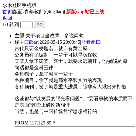
水木社区手机版
首页
|版面-青年教师(QingJiao)|
新版wap站已上线
返回
1/1
|
转到
主题:关于项目当成果，多说两句
楼主
|
Hilbart
|
2026-05-15 20:00:45
|
只看此ID
古代只要金榜题名，就自有黄金屋
公务员有了编制，一辈子可以旱涝保收
某某人拿了诺奖、院士，就要永远朝拜，他/她说的每一
句话都是金科玉律
各种帽子，拿了就管一辈子
各种项目，拿了就是高水平和实力的表现
各种顶刊，发了就是重大进展，除非有人揪出来打假
这些都与“以发展的眼光看问题”、“要看事物的本质而不
是表面”这些正确论断相悖
当然，也是与中国传统哲学思想相符的
--
FROM 117.129.69.*