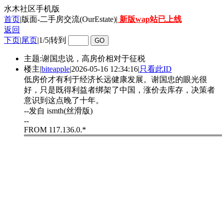
水木社区手机版
首页
|版面-二手房交流(OurEstate)|
新版wap站已上线
返回
下页
|
尾页
|
1/5
|
转到
主题:谢国忠说，高房价相对于征税
楼主
|
biteapple
|
2026-05-16 12:34:16
|
只看此ID
低房价才有利于经济长远健康发展。谢国忠的眼光很
好，只是既得利益者绑架了中国，涨价去库存，决策者
意识到这点晚了十年。
--发自 ismth(丝滑版)
--
FROM 117.136.0.*