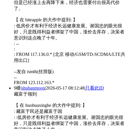
但是已经涨上去再降下来，经济也需要付出很高代价
了。
【 在 biteapple 的大作中提到: 】
: 低房价才有利于经济长远健康发展。谢国忠的眼光很
好，只是既得利益者绑架了中国，涨价去库存，决策者
意识到这点晚了十年。
: --
:
: FROM 117.136.0.* [北京 移动/GSM/TD-SCDMA/LTE共
用出口]
--发自 ismth(丝滑版)
--
FROM 123.112.163.*
9楼
|
shuhanmoon
|
2026-05-17 08:12:48
|
只看此ID
藏富于领到
【 在 huohuaxinghe 的大作中提到: 】
: 藏富于民还是藏富于国
: :低房价才有利于经济长远健康发展。谢国忠的眼光很
好，只是既得利益者绑架了中国，涨价去库存，决策者