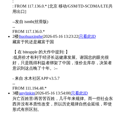
:
: FROM 117.136.0.* [北京 移动/GSM/TD-SCDMA/LTE共
用出口]
--发自 ismth(丝滑版)
--
FROM 117.136.0.*
2楼
|
huohuaxinghe
|
2026-05-16 13:23:22
|
只看此ID
藏富于民还是藏富于国
【 在 biteapple 的大作中提到: 】
:低房价才有利于经济长远健康发展。谢国忠的眼光很
好，只是既得利益者绑架了中国，涨价去库存，决策者
意识到这点晚了十年。:--
- 来自 水木社区APP v3.5.7
--
FROM 111.194.48.*
3楼
|
anylinkin
|
2026-05-16 13:54:00
|
只看此ID
兴亡百姓苦/再苦苦百姓，几千年来规律。而一些社会东
西并没有本质性改变，所以历史规律自然会延续，即使
形式有所区别。