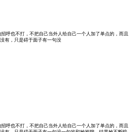
果她招呼也不打，不把自己当外人给自己一个人加了单点的，而且
都没有，只是碍于面子有一句没
果她招呼也不打，不把自己当外人给自己一个人加了单点的，而且
都没有，只是碍于面子有一句没一句的和她尬聊。结果她不断暗