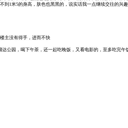
不到1米5的身高，肤色也黑黑的，说实话我一点继续交往的兴
楼主没有得手，进而不快
还溜达公园，喝下午茶，还一起吃晚饭，又看电影的，至多吃完