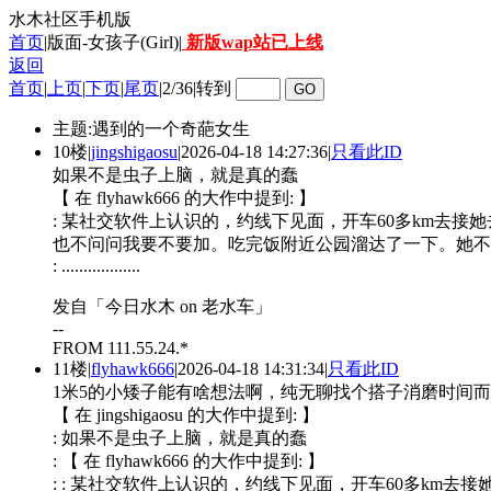
水木社区手机版
首页
|版面-女孩子(Girl)|
新版wap站已上线
返回
首页
|
上页
|
下页
|
尾页
|
2/36
|
转到
主题:遇到的一个奇葩女生
10楼
|
jingshigaosu
|
2026-04-18 14:27:36
|
只看此ID
如果不是虫子上脑，就是真的蠢
【 在 flyhawk666 的大作中提到: 】
: 某社交软件上认识的，约线下见面，开车60多km去
也不问问我要不要加。吃完饭附近公园溜达了一下。她不
: ..................
发自「今日水木 on 老水车」
--
FROM 111.55.24.*
11楼
|
flyhawk666
|
2026-04-18 14:31:34
|
只看此ID
1米5的小矮子能有啥想法啊，纯无聊找个搭子消磨时间
【 在 jingshigaosu 的大作中提到: 】
: 如果不是虫子上脑，就是真的蠢
: 【 在 flyhawk666 的大作中提到: 】
: : 某社交软件上认识的，约线下见面，开车60多k