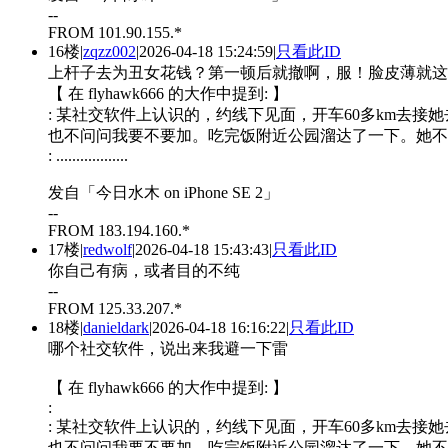
--
FROM 101.90.155.*
16楼
|
zqzz002
|
2026-04-18 15:24:59
|
只看此ID
上杆子去为丑女花钱？第一顿后就撤啊，服！脸皮薄就这
【 在 flyhawk666 的大作中提到: 】
: 某社交软件上认识的，约线下见面，开车60多km去
也不问问我要不要加。吃完饭附近公园溜达了一下。她不
: ..................
发自「今日水木 on iPhone SE 2」
--
FROM 183.194.160.*
17楼
|
redwolf
|
2026-04-18 15:43:43
|
只看此ID
你自己有病，或者目的不纯
--
FROM 125.33.207.*
18楼
|
danieldark
|
2026-04-18 16:16:22
|
只看此ID
哪个社交软件，说出来我避一下雷
【 在 flyhawk666 的大作中提到: 】
:
: 某社交软件上认识的，约线下见面，开车60多km去
也不问问我要不要加。吃完饭附近公园溜达了一下。她不