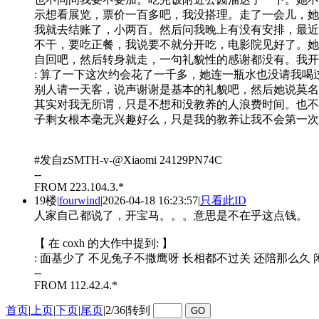
示想看展览，票价一百多吧，我没搭理。走了一会儿，她
我就去结账了，小两百。然后问我晚上有没有安排，最近
不干，要吃正餐，我说要不就分开吃，电影院见好了。她
自回吧，然后转身就走，一句礼貌性的感谢都没有。我开
: 算了一下这次约会花了一千多，她连一瓶水也没请我
别人请一天客，说声谢谢是基本的礼貌吧，然后她说莫名
其实对我无所谓，只是不想和没教养的人浪费时间。也不
子剩女根本毫无兴趣好么，只是我的教养让我不会第一次
#发自zSMTH-v-@Xiaomi 24129PN74C
--
FROM 223.104.3.*
19楼
|
fourwind
|
2026-04-18 16:23:57
|
只看此ID
人家自己都说了，开宝马。。。意思是不在乎这点钱。
【 在 coxh 的大作中提到: 】
: 面基少了 不见兔子不撒鹰呀 长相都不过关 还陪那么久
--
FROM 112.42.4.*
首页
|
上页
|
下页
|
尾页
|
2/36
|
转到