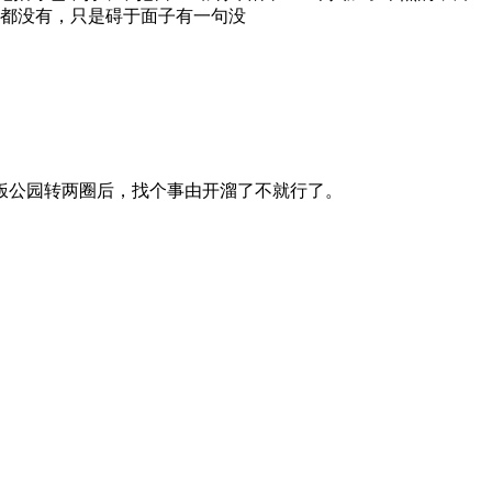
趣都没有，只是碍于面子有一句没
午饭公园转两圈后，找个事由开溜了不就行了。