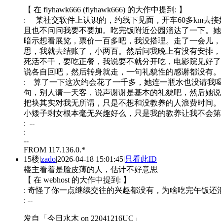
【 在 flyhawk666 (flyhawk666) 的大作中提到: 】
: 某社交软件上认识的，约线下见面，开车60多km去
且也不问问我要不要加。吃完饭附近公园溜达了一下。她
暗示想看展览，票价一百多吧，我没搭理。走了一会儿，
思，我就去结账了，小两百。然后问我晚上有没有安排，
死活不干，要吃正餐，我说要不就分开吃，电影院见好了
说各自回吧，然后转身就走，一句礼貌性的感谢都没有。
: 算了一下这次约会花了一千多，她连一瓶水也没请我
句，别人请一天客，说声谢谢是基本的礼貌吧，然后她说
把块其实对我无所谓，只是不想和没教养的人浪费时间。
小矮子剩女根本毫无兴趣好么，只是我的教养让我不会第
: --
:
--
FROM 117.136.0.*
15楼
|
zado
|
2026-04-18 15:01:45
|
只看此ID
楼主看着是脸皮薄的人，估计不好意思
【 在 webhost 的大作中提到: 】
: 奇怪了你一点继续交往的兴趣都没有，为啥吃完午饭
: --
发自「今日水木 on 22041216UC」