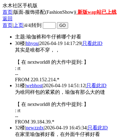
水木社区手机版
首页
|版面-服饰搭配(FashionShow)|
新版wap站已上线
返回
首页
|
上页
|
4/4
|
转到
主题:瑜伽裤和牛仔裤哪个好看
30楼
|
hhyou
|
2026-04-19 14:17:29
|
只看此ID
其实是啥都不穿，，
【 在 nextworld8 的大作中提到: 】
: rt
--
FROM 220.152.214.*
31楼
|
webhost
|
2026-04-19 14:51:12
|
只看此ID
为啥同样包的紧紧的，瑜伽有那么大的缝
【 在 nextworld8 的大作中提到: 】
: rt
--
FROM 39.184.39.*
32楼
|
newzzdx
|
2026-04-19 16:45:34
|
只看此ID
在家里瑜伽裤好看，在外面牛仔裤好看