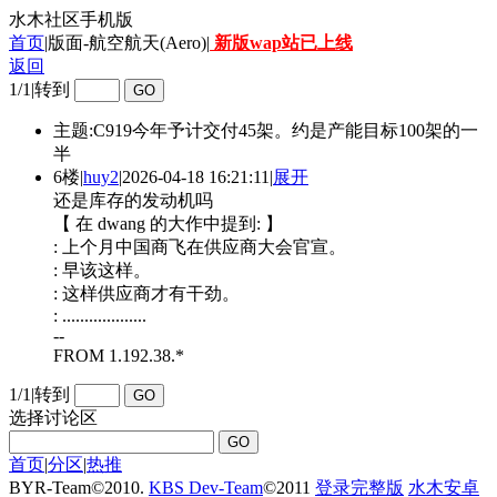
水木社区手机版
首页
|版面-航空航天(Aero)|
新版wap站已上线
返回
1/1
|
转到
主题:C919今年予计交付45架。约是产能目标100架的一
半
6楼
|
huy2
|
2026-04-18 16:21:11
|
展开
还是库存的发动机吗
【 在 dwang 的大作中提到: 】
: 上个月中国商飞在供应商大会官宣。
: 早该这样。
: 这样供应商才有干劲。
: ...................
--
FROM 1.192.38.*
1/1
|
转到
选择讨论区
首页
|
分区
|
热推
BYR-Team
©
2010.
KBS Dev-Team
©
2011
登录完整版
水木安卓